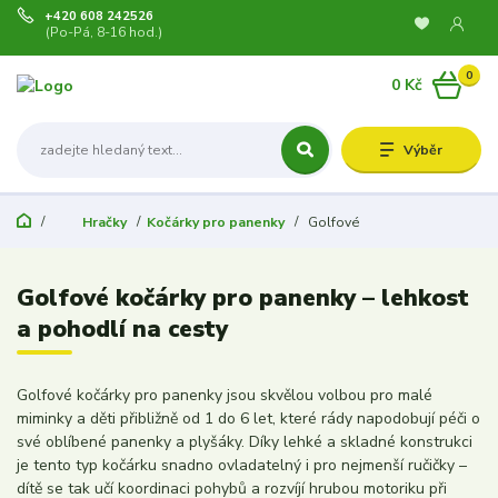
+420 608 242526
(Po-Pá, 8-16 hod.)
0
0 Kč
Výběr
Hračky
Kočárky pro panenky
Golfové
Golfové kočárky pro panenky – lehkost
a pohodlí na cesty
Golfové kočárky pro panenky jsou skvělou volbou pro malé
miminky a děti přibližně od 1 do 6 let, které rády napodobují péči o
své oblíbené panenky a plyšáky. Díky lehké a skladné konstrukci
je tento typ kočárku snadno ovladatelný i pro nejmenší ručičky –
dítě se tak učí koordinaci pohybů a rozvíjí hrubou motoriku při