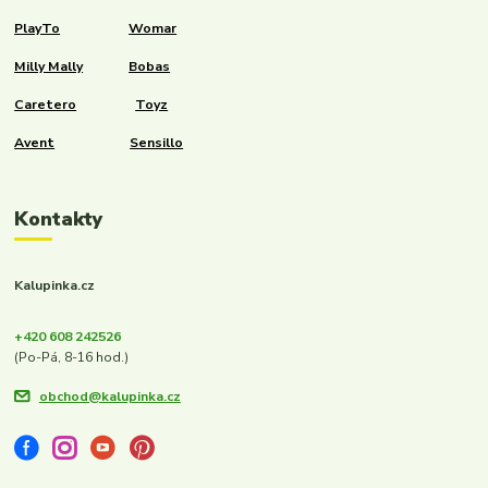
PlayTo
Womar
Milly Mally
Bobas
Caretero
Toyz
Avent
Sensillo
Kontakty
Kalupinka.cz
+420 608 242526
(Po-Pá, 8-16 hod.)
obchod@kalupinka.cz