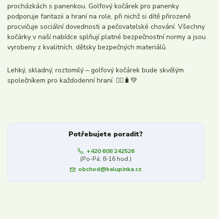
procházkách s panenkou. Golfový kočárek pro panenky
podporuje fantazii a hraní na role, při nichž si dítě přirozeně
procvičuje sociální dovednosti a pečovatelské chování. Všechny
kočárky v naší nabídce splňují platné bezpečnostní normy a jsou
vyrobeny z kvalitních, dětsky bezpečných materiálů.
Lehký, skladný, roztomilý – golfový kočárek bude skvělým
společníkem pro každodenní hraní. 🚶‍♀️🧳💚
Potřebujete poradit?
+420 608 242526
(Po-Pá, 8-16 hod.)
obchod@kalupinka.cz