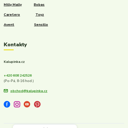
Milly Mally
Bobas
Caretero
Toyz
Avent
Sensillo
Kontakty
Kalupinka.cz
+420 608 242526
(Po-Pá, 8-16 hod.)
obchod@kalupinka.cz