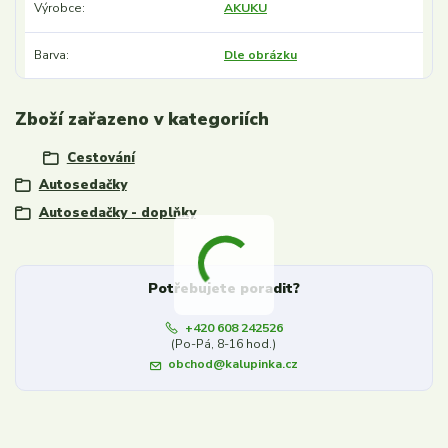
Výrobce
AKUKU
Barva
Dle obrázku
Zboží zařazeno v kategoriích
Cestování
Autosedačky
Autosedačky - doplňky
Potřebujete poradit?
+420 608 242526
(Po-Pá, 8-16 hod.)
obchod@kalupinka.cz