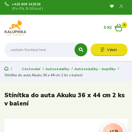
+420 608 242526
(Po-Pá, 8-16 hod.)
0
0 Kč
Výběr
Cestování
Autosedačky
Autosedačky - doplňky
Stínítka do auta Akuku 36 x 44 cm 2 ks v balení
Stínítka do auta Akuku 36 x 44 cm 2 ks
v balení
- 17 %