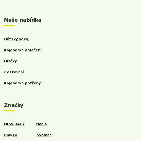
Kalupinka.cz – dětské a kojenecké potřeby
Naše nabídka
Dětský pokoj
Kojenecké oblečení
Hračky
Cestování
Kojenecké potřeby
Značky
NEW BABY
Nania
PlayTo
Womar