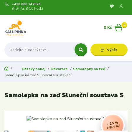
+420 608 242526
(Po-Pá, 8-16 hod.)
0
0 Kč
Výběr
Dětský pokoj
Dekorace
Samolepky na zeď
Samolepka na zeď Sluneční soustava S
Samolepka na zeď Sluneční soustava S
- 25 %
1 259 Kč