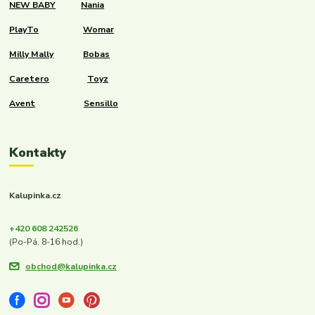
NEW BABY
Nania
PlayTo
Womar
Milly Mally
Bobas
Caretero
Toyz
Avent
Sensillo
Kontakty
Kalupinka.cz
+420 608 242526
(Po-Pá, 8-16 hod.)
obchod@kalupinka.cz