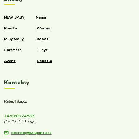
NEW BABY
Nania
PlayTo
Womar
Milly Mally
Bobas
Caretero
Toyz
Avent
Sensillo
Kontakty
Kalupinka.cz
+420 608 242526
(Po-Pá, 8-16 hod.)
obchod@kalupinka.cz