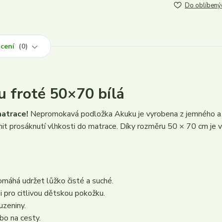
Do oblíbený
cení
0
 froté 50×70 bílá
atrace!
Nepromokavá podložka Akuku je vyrobena z jemného 
ánit prosáknutí vlhkosti do matrace. Díky rozměru 50 × 70 cm je 
omáhá udržet lůžko čisté a suché.
i pro citlivou dětskou pokožku.
uzeniny.
bo na cesty.