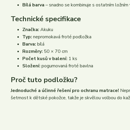
Bílá barva
– snadno se kombinuje s ostatním ložním
Technické specifikace
Značka:
Akuku
Typ:
nepromokavá froté podložka
Barva:
bílá
Rozměry:
50 × 70 cm
Počet kusů v balení:
1 ks
Složení:
pogumovaná froté bavlna
Proč tuto podložku?
Jednoduché a účinné řešení pro ochranu matrace!
Nepro
šetrnost k dětské pokožce, takže je skvělou volbou do ka