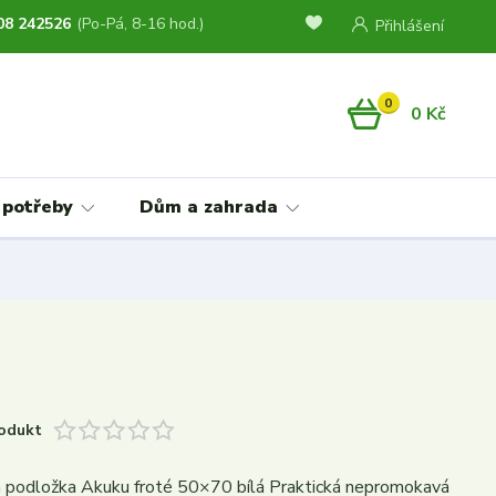
08 242526
(Po-Pá, 8-16 hod.)
Přihlášení
0
0 Kč
 potřeby
Dům a zahrada
odukt
podložka Akuku froté 50×70 bílá Praktická nepromokavá