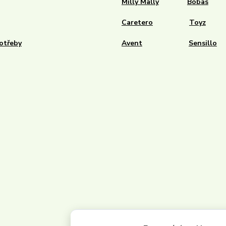
Milly Mally
Bobas
Caretero
Toyz
otřeby
Avent
Sensillo