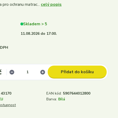
a pro ochranu matrac...
celý popis
Skladem > 5
11.08.2026 do 17:00.
i DPH
č
Přidat do košíku
43170
EAN kód:
5907644012800
KU
Barva:
Bílá
dostupnost