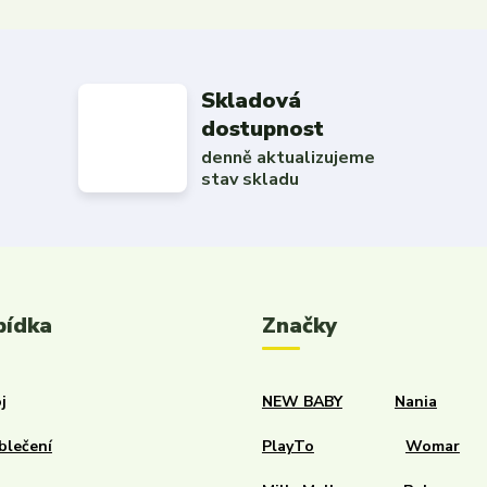
Skladová
dostupnost
denně aktualizujeme
stav skladu
bídka
Značky
j
NEW BABY
Nania
blečení
PlayTo
Womar