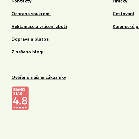
Kontakty
Hračky
Ochrana soukromí
Cestování
Reklamace a vrácení zboží
Kojenecké p
Doprava a platba
Z našeho blogu
Ověřeno našimi zákazníky
Kalupinka.cz – dětské a kojenecké potřeby