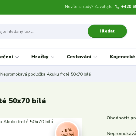
Nevíte si rady? Zavolejte.
+420 6
Hledat
ečení
Hračky
Cestování
Kojenecké
Nepromokavá podložka Akuku froté 50x70 bílá
é 50x70 bílá
Ohodnotit pr
- 8 %
Nepromokavá 
157 Kč