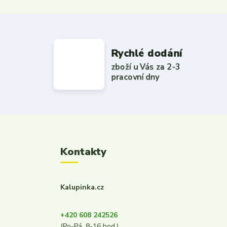
Rychlé dodání
zboží u Vás za 2-3
pracovní dny
Kontakty
Kalupinka.cz
+420 608 242526
(Po-Pá, 8-16 hod.)