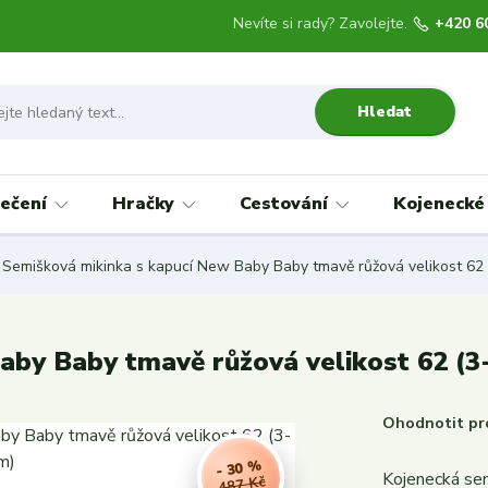
Nevíte si rady? Zavolejte.
+420 6
Hledat
ečení
Hračky
Cestování
Kojenecké
Semišková mikinka s kapucí New Baby Baby tmavě růžová velikost 62
aby Baby tmavě růžová velikost 62 (
Ohodnotit pr
- 30 %
Kojenecká se
487 Kč