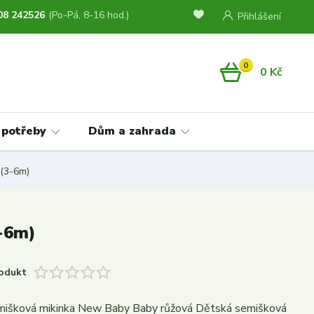
08 242526
(Po-Pá, 8-16 hod.)
Přihlášení
0
0 Kč
 potřeby
Dům a zahrada
 (3-6m)
3-6m)
odukt
mišková mikinka New Baby Baby růžová Dětská semišková