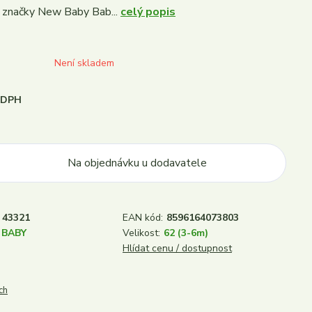
é značky New Baby Bab...
celý popis
Není skladem
i DPH
Na objednávku u dodavatele
43321
EAN kód:
8596164073803
 BABY
Velikost:
62 (3-6m)
Hlídat cenu / dostupnost
ch