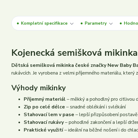
Kompletní specifikace
Parametry
Hodno
Kojenecká semišková mikink
Dětská semišková mikinka české značky New Baby Ba
rukávcích. Je vyrobena z velmi příjemného materiálu, který z
Výhody mikinky
Příjemný materiál
– měkký a pohodlný pro citlivou
Zip po celé délce
– snadné oblékání i svlékání
Stahovací lem v pase
– lepší přizpůsobení postavě
Stahovací rukávy
– pohodlné zakončení a lepší držen
Praktické využití
– ideální na běžné nošení i do chla