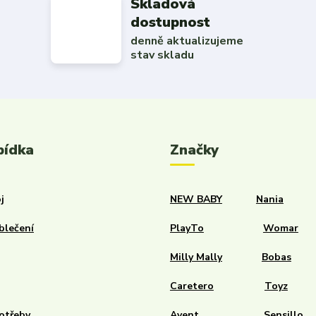
Skladová
dostupnost
denně aktualizujeme
stav skladu
bídka
Značky
j
NEW BABY
Nania
blečení
PlayTo
Womar
Milly Mally
Bobas
Caretero
Toyz
otřeby
Avent
Sensillo