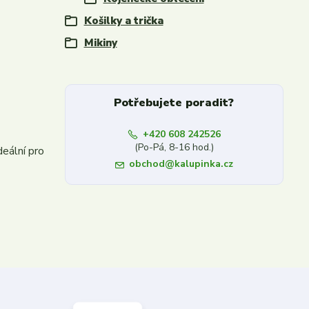
Košilky a trička
Mikiny
Potřebujete poradit?
+420 608 242526
(Po-Pá, 8-16 hod.)
eální pro
obchod@kalupinka.cz