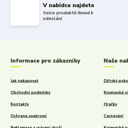
V nabídce najdete
tisíce produktů ihned k
odeslání
Informace pro zákazníky
Naše na
Jak nakupovat
Dětský poko
Obchodní podmínky
Kojenecké o
Kontakty
Hračky
Ochrana soukromí
Cestování
Reklamace a vrácení zboží
Kojenecké p