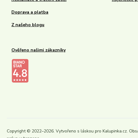
Doprava a platba
Z našeho blogu
Ověřeno našimi zákazníky
Kalupinka.cz – dětské a kojenecké potřeby
Copyright © 2022–2026. Vytvořeno s láskou pro Kalupinka.cz. Obs