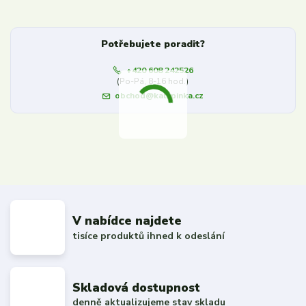
Potřebujete poradit?
+420 608 242526
(Po-Pá, 8-16 hod.)
obchod@kalupinka.cz
V nabídce najdete
tisíce produktů ihned k odeslání
Skladová dostupnost
denně aktualizujeme stav skladu