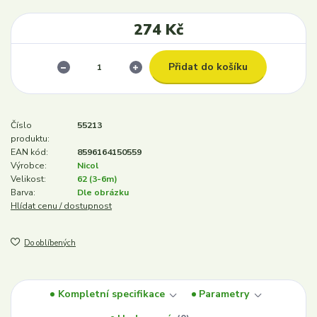
274 Kč
Přidat do košíku
Číslo
55213
produktu:
EAN kód:
8596164150559
Výrobce:
Nicol
Velikost:
62 (3-6m)
Barva:
Dle obrázku
Hlídat cenu / dostupnost
Do oblíbených
Kompletní specifikace
Parametry