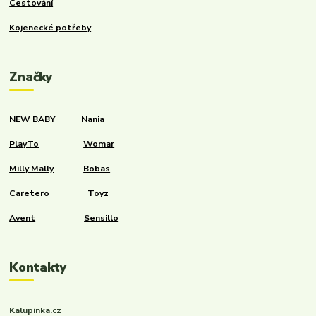
Cestování
Kojenecké potřeby
Značky
NEW BABY
Nania
PlayTo
Womar
Milly Mally
Bobas
Caretero
Toyz
Avent
Sensillo
Kontakty
Kalupinka.cz