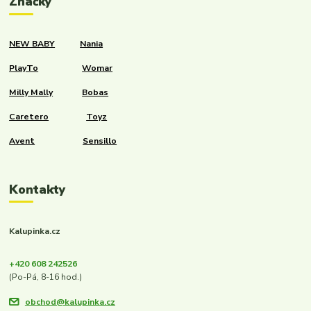
Značky
NEW BABY
Nania
PlayTo
Womar
Milly Mally
Bobas
Caretero
Toyz
Avent
Sensillo
Kontakty
Kalupinka.cz
+420 608 242526
(Po-Pá, 8-16 hod.)
obchod@kalupinka.cz