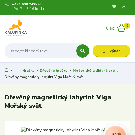
+420 608 242526
(Po-Pá, 8-16 hod.)
0
0 Kč
Výběr
Hračky
Dřevěné hračky
Motorické a didaktické
Dřevěný magnetický labyrint Viga Mořský svět
Dřevěný magnetický labyrint Viga
Mořský svět
- 10 %