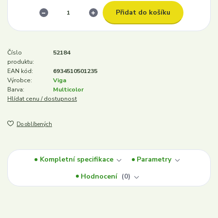
Přidat do košíku
Číslo
52184
produktu:
EAN kód:
6934510501235
Výrobce:
Viga
Barva:
Multicolor
Hlídat cenu / dostupnost
Do oblíbených
Kompletní specifikace
Parametry
Hodnocení
0