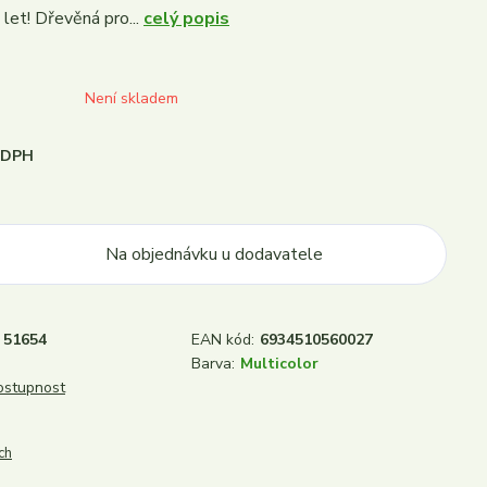
 let! Dřevěná pro...
celý popis
Není skladem
i DPH
Na objednávku u dodavatele
51654
EAN kód:
6934510560027
Barva:
Multicolor
dostupnost
ch