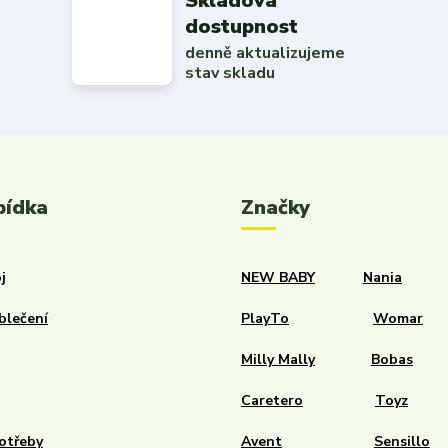
Skladová
dostupnost
denně aktualizujeme
stav skladu
bídka
Značky
j
NEW BABY
Nania
blečení
PlayTo
Womar
Milly Mally
Bobas
Caretero
Toyz
otřeby
Avent
Sensillo