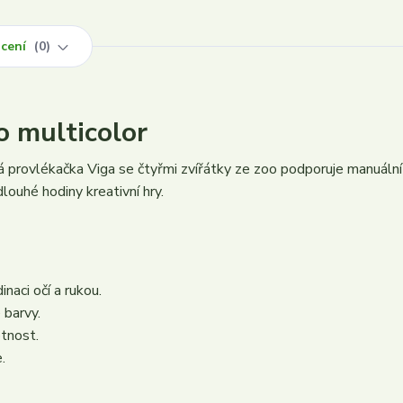
cení
0
o multicolor
provlékačka Viga se čtyřmi zvířátky ze zoo podporuje manuální 
louhé hodiny kreativní hry.
naci očí a rukou.
 barvy.
otnost.
.