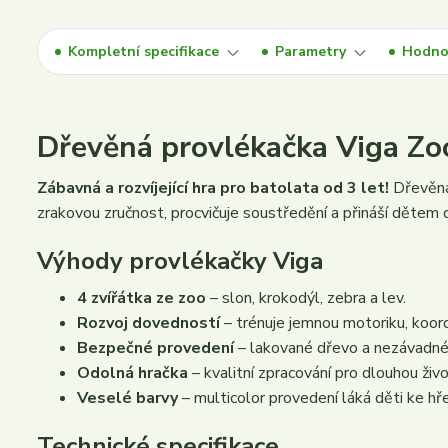
Kompletní specifikace
Parametry
Hodno
Dřevěná provlékačka Viga Zo
Zábavná a rozvíjející hra pro batolata od 3 let!
Dřevěná 
zrakovou zručnost, procvičuje soustředění a přináší dětem d
Výhody provlékačky Viga
4 zvířátka ze zoo
– slon, krokodýl, zebra a lev.
Rozvoj dovedností
– trénuje jemnou motoriku, koordi
Bezpečné provedení
– lakované dřevo a nezávadné
Odolná hračka
– kvalitní zpracování pro dlouhou živ
Veselé barvy
– multicolor provedení láká děti ke hře
Technické specifikace