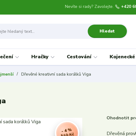
Nevíte si rady? Zavolejte.
+420 6
Hledat
ečení
Hračky
Cestování
Kojenecké
ejmenší
Dřevěné kreativní sada korálků Viga
ga
Ohodnotit pr
- 4 %
Dřevěná provl
519 Kč