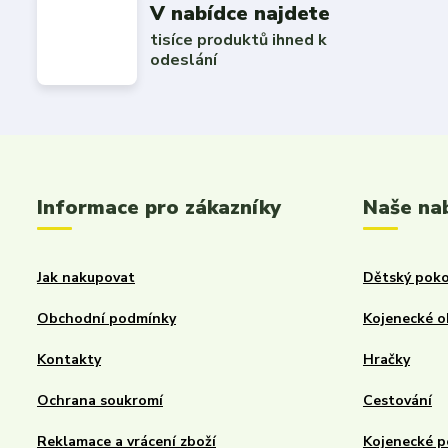
V nabídce najdete
tisíce produktů ihned k
odeslání
Informace pro zákazníky
Naše na
Jak nakupovat
Dětský poko
Obchodní podmínky
Kojenecké o
Kontakty
Hračky
Ochrana soukromí
Cestování
Reklamace a vrácení zboží
Kojenecké p