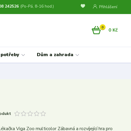
08 242526
(Po-Pá, 8-16 hod.)
Přihlášení
0
0 Kč
 potřeby
Dům a zahrada
odukt
ékačka Viga Zoo multicolor Zábavná a rozvíjející hra pro